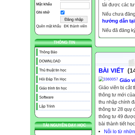
Mật khẩu
tải được các tư
Ghi nhớ
Nếu chưa đăng
hướng dẫn tại
Quên mật khẩu
ĐK thành viên
Nếu đã đăng ký 
THÔNG TIN
Thông Báo
DOWNLOAD
BÀI VIẾT
(14
Thủ thuật tin học
Hỏi Đáp Tin Học
Giáo v
Giáo viên bị cắt 
Giáo trình tin học
thông tư mới của
Software
thu nhập chính đ
Lập Trình
thông tư 28 quy 
thông tư 49 được
bài thành tiết học
TÀI NGUYÊN DẠY HỌC
Nỗi lo từ nhữ