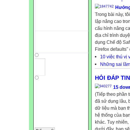
Hướng 
Trong bài này, tôi
lập nâng cao tron
cấu hình nâng ca
địa chỉ trình duyệ
dụng Chế độ Safe
Firefox defaults" 
10 việc thú vị
Những sai lầm
HỎI ĐÁP TI
15 down
(Tiếp theo phần 
đã sử dụng lâu, 
dữ liệu mà bạn t
hệ thống của bạn
khác. Tuy nhiên,
dưới đây, bạn sẽ