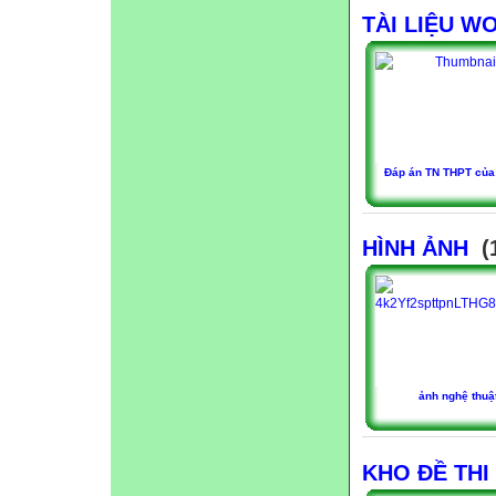
TÀI LIỆU W
Đáp án TN THPT của
HÌNH ẢNH
(
ảnh nghệ thuậ
KHO ĐỀ THI