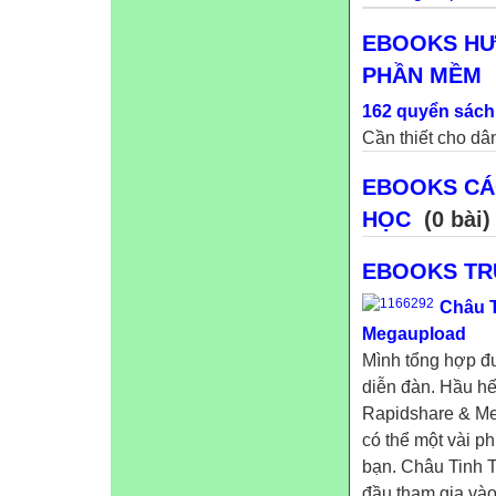
EBOOKS HƯ
PHẦN MỀM
162 quyển sách t
Cần thiết cho dân IT 
EBOOKS CÁ
HỌC
(0 bài)
EBOOKS TR
Châu T
Megaupload
Mình tổng hợp đ
diễn đàn. Hầu hế
Rapidshare & Meg
có thể một vài p
bạn. Châu Tinh T
đầu tham gia vào 