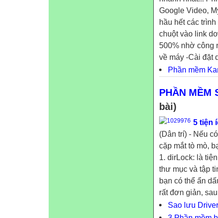
Google Video, My
hầu hết các trìn
chuột vào link d
500% nhờ công ng
về máy -Cài đặt 
Phần mềm Kara
PHẦN MỀM 
bài)
5 tiện
(Dân trí) - Nếu c
cặp mắt tò mò, b
1. dirLock: là t
thư mục và tập ti
bạn có thể ẩn dấ
rất đơn giản, sau.
Sao lưu Driver
3 Phần mềm b