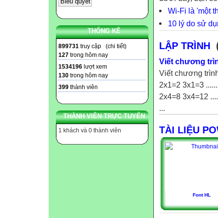
Wi-Fi là 'một 
10 lý do sử d
THỐNG KÊ
LẬP TRÌNH
(
899731
truy cập (
chi tiết
)
127
trong hôm nay
Viết chương trì
1534196
lượt xem
Viết chương trìn
130
trong hôm nay
2x1=2 3x1=3 .....
399
thành viên
2x4=8 3x4=12 ....
...
THÀNH VIÊN TRỰC TUYẾN
TÀI LIỆU P
1 khách và 0 thành viên
Font HL