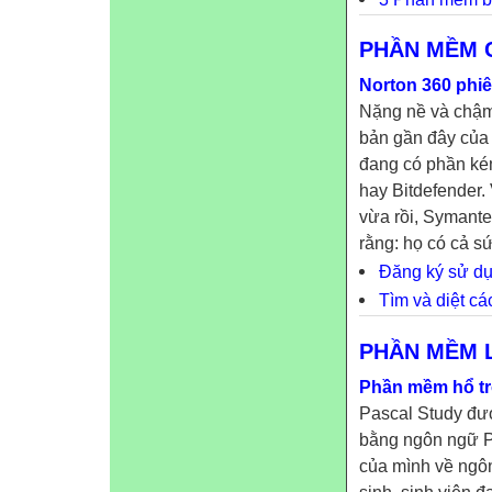
PHẦN MỀM 
Norton 360 phiê
Nặng nề và chậm 
bản gần đây của N
đang có phần ké
hay Bitdefender.
vừa rồi, Symant
rằng: họ có cả sứ
Đăng ký sử dụ
Tìm và diệt cá
PHẦN MỀM 
Phần mềm hổ trợ
Pascal Study được
bằng ngôn ngữ Pa
của mình về ngôn
sinh, sinh viên đan