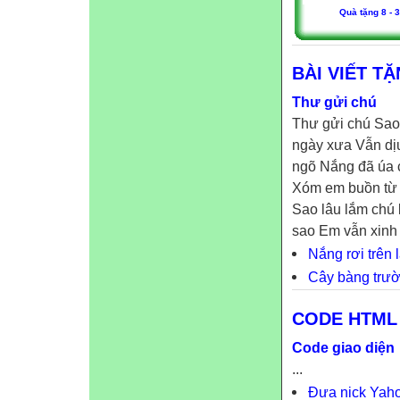
Quà tặng 8 - 3
BÀI VIẾT T
Thư gửi chú
Thư gửi chú Sao
ngày xưa Vẫn dịu
ngõ Nắng đã úa 
Xóm em buồn từ 
Sao lâu lắm chú
sao Em vẫn xinh 
Nắng rơi trên 
Cây bàng trườ
CODE HTML
Code giao diện
...
Đưa nick Yah