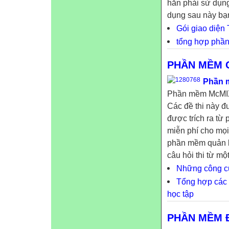
hẳn phải sử dụng
dụng sau này bạn
Gói giao diện
tổng hợp phần
PHẦN MỀM 
Phần m
Phần mềm McMIX 
Các đề thi này đ
được trích ra t
miễn phí cho mọi
phần mềm quản lý
câu hỏi thi từ mộ
Những công cụ
Tổng hợp các 
học tập
PHẦN MỀM Đ