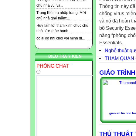
HVC ghé thăm chủ nhà. Chúc
Thông tin này đã
chủ nhà vui và...
chống virus miễn
Trung Kiên ra nhập trang. Mời
chủ nhà ghé thăm:...
và nó đã hoàn th
HuyTâm tới thăm kính chúc chủ
bố Security Esse
nhà sức khỏe hạnh...
năng “phòng chốn
co ai ko nhi choi voi minh di...
Essentials...
Nghệ thuật qu
ĐIỀU TRA Ý KIẾN
THAM QUAN 
PHÒNG CHAT
GIÁO TRÌNH
giao an tin hoc tr
THỦ THUẬT 