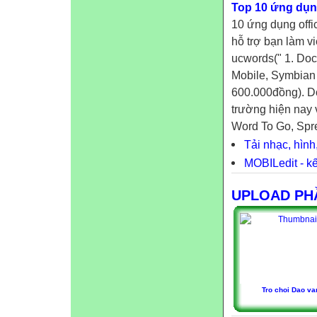
Top 10 ứng dụng
10 ứng dụng offi
hỗ trợ bạn làm v
ucwords(" 1. Doc
Mobile, Symbian
600.000đồng). Do
trường hiện nay 
Word To Go, Spr
Tải nhạc, hìn
MOBILedit - kế
UPLOAD PH
Tro choi Dao va