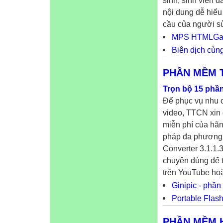
nội dung dễ hiểu
cầu của người sư
MPS HTMLGate 
Biên dịch cùn
PHẦN MỀM T
Trọn bộ 15 phần
Để phục vụ nhu c
video, TTCN xin 
miễn phí của hã
pháp đa phương t
Converter 3.1.1.3
chuyên dùng để tả
trên YouTube hoặ
Ginipic - phầ
Portable Flash
PHẦN MỀM H