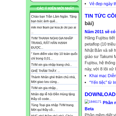
Vẻ đẹp ngày 
CÁC Ý KIẾN MỚI NHẤT
TIN TỨC CÔ
Chào bạn Trần Lâm Ngân. Tặng
bạn bức ảnh quê...
bài)
mik moi tkam jar koa jk cki jao ai
Năm 2011 sẽ có 
...
Hãng Fujitsu tiế
TVM THANH NGHỊ GIA NHẬP
TRANG, RẤT HÂN HẠNH
petaflop (10 triệ
ĐƯỢC...
Nhật Bản và sẽ 
" Xem điểm vào lớp 10 toàn quốc
giáo sư Takumi M
chỉ trong 0,01...
Fujitsu, hệ thốn
TVM xin gia nhập trang chủ...
này, với 8 lõi xử l
GHÉ THĂM THẦY. ...
Khai mạc Diễn 
Thành Nhân ghé thăm chủ nhà,
“Yến tiệc” từ I
Mời giao lưu cùng...
TVM xin gia nhập...
DOWNLOAD
Nhân dịp lễ hội Đền Hùng tặng
thầy cô code...
Phần m
Tùng Toại gia nhập TVM trang.
Beta
Mời quí thầy cô...
Phần mềm diệt vir