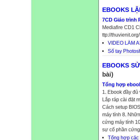
EBOOKS LẬP
7CD Giáo trình
Mediafire CD1 
ttp://thuvienit.org
VIDEO LÀM A
Sổ tay Photo
EBOOKS SỬ
bài)
Tổng hợp ebook
1. Ebook đầy đủ 
Lắp ráp cài đặt 
Cách setup BIOS 
máy tính 8. Những
cứng máy tính 1
sự cố phần cứng
Tổng hợp các gi