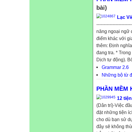
bài)
Lạc Vi
--------------------
năng ngoại ngữ d
điểm khác với 
thêm: Định nghĩa
đang tra. * Trong 
Dịch tự động). Bô
Grammar 2.6
Những bộ từ đ
PHẦN MỀM 
12 tiệ
(Dân trí)-Việc đầ
đặt những tiện í
cho dù bạn sử dụ
đây sẽ không thừ